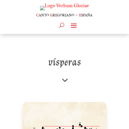
c
anto
g
regoriano –
e
spaña
vísperas
3