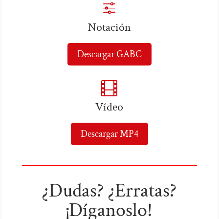
f
Notación
Descargar GABC

Vídeo
Descargar MP4
¿Dudas? ¿Erratas?
¡Díganoslo!