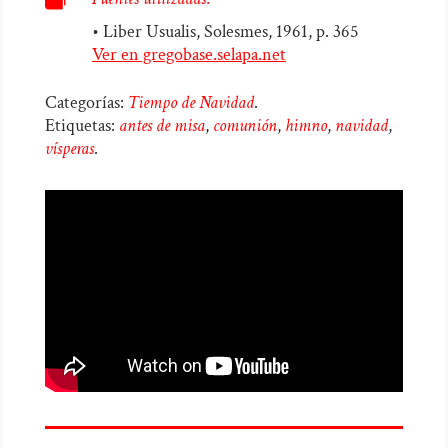
• Liber Usualis, Solesmes, 1961, p. 365
Ver en gregobase.selapa.net
Categorías:
Tiempo de Navidad
.
Etiquetas:
antes de misa
,
comunión
,
himno
,
navidad
,
vísperas
.