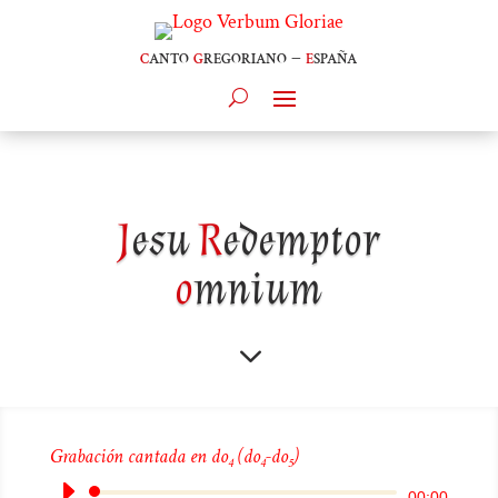
c
anto
g
regoriano –
e
spaña
J
esu
R
edemptor
o
mnium
3
Grabación cantada en do
(do
-do
)
4
4
5
Reproductor
00:00