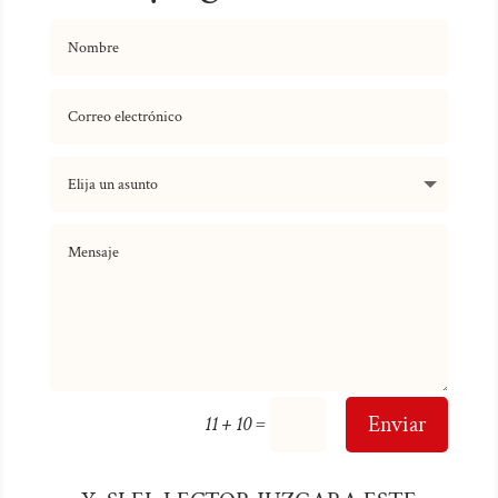
=
Enviar
11 + 10