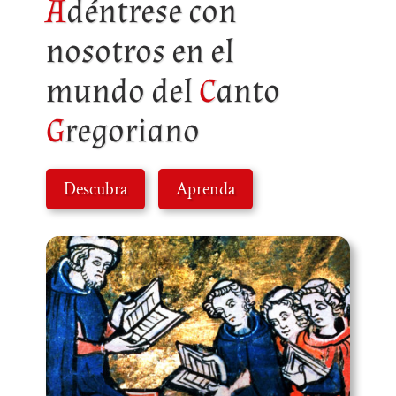
A
déntrese con
nosotros en el
mundo del
C
anto
G
regoriano
Descubra
Aprenda