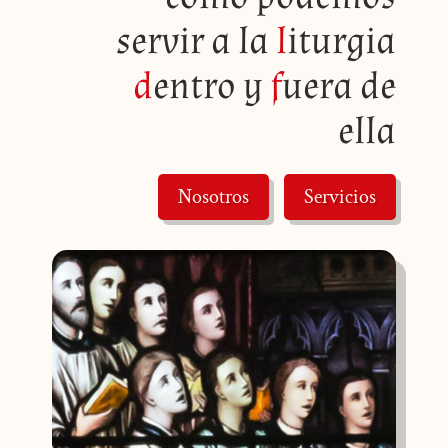
servir a la
l
iturgia
d
entro y
f
uera de
ella
Nosotros
Servicios