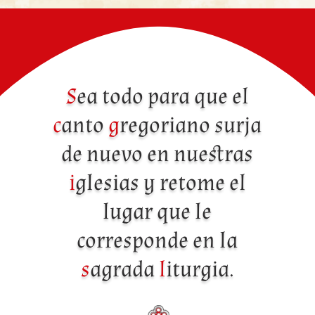
S
ea todo para que el
c
anto
g
regoriano surja
de nuevo en nuestras
i
glesias y retome el
lugar que le
corresponde en la
s
agrada
l
iturgia.