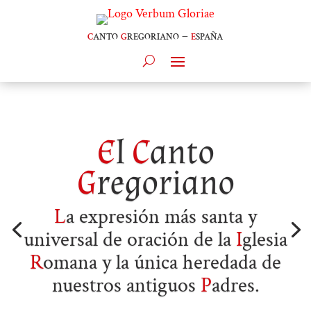
c
anto
g
regoriano –
e
spaña
E
l
C
anto
G
regoriano
L
a expresión más santa y
universal de oración de la
I
glesia
R
omana y la única heredada de
nuestros antiguos
P
adres.