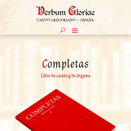
c
anto
g
regoriano –
e
spaña
C
ompletas
Libro de canto y de órgano