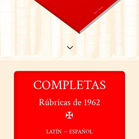
3
COMPLETAS
Rúbricas de 1962
✠
latín – español