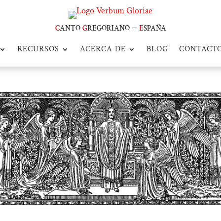
c
anto
g
regoriano –
e
spaña
RECURSOS
ACERCA DE
BLOG
CONTACT