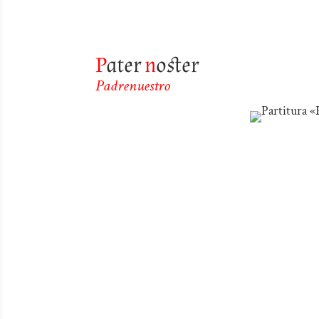
P
ater
n
oster
Padrenuestro