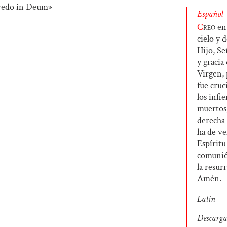
Español
C
reo
en 
cielo y 
Hijo, Se
y gracia
Virgen, 
fue cruc
los infie
muertos,
derecha 
ha de ve
Espíritu 
comunión
la resur
Amén.
Latín
Descarga