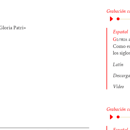
Grabación c
Español
G
loria
a
Como era
los siglo
Latín
Descarga
Vídeo
Grabación c
Español