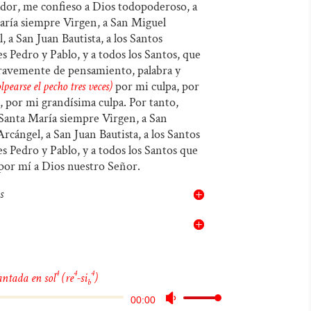
audio
teclas
ador, me confieso a Dios todopoderoso, a
aría siempre Virgen, a San Miguel
de
, a San Juan Bautista, a los Santos
flecha
s Pedro y Pablo, y a todos los Santos, que
arriba/abajo
ravemente de pensamiento, palabra y
lpearse el pecho tres veces)
por mi culpa, por
para
, por mi grandísima culpa. Por tanto,
aumentar
Santa María siempre Virgen, a San
o
rcángel, a San Juan Bautista, a los Santos
s Pedro y Pablo, y a todos los Santos que
disminuir
por mí a Dios nuestro Señor.
el
volumen.
s
4
4
4
ntada en sol
(re
-si
)
b
Reproductor
Utiliza
00:00