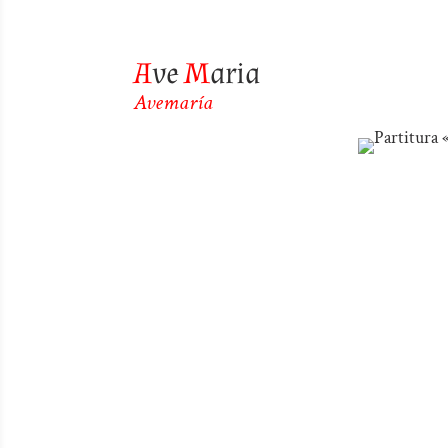
A
ve
M
aria
Avemaría