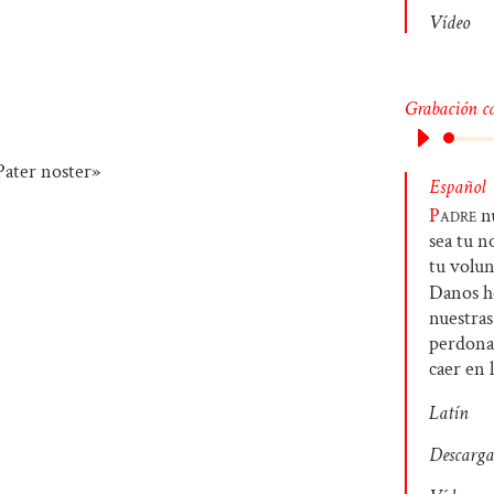
Vídeo
Grabación c
Español
P
adre
nu
sea tu n
tu volun
Danos ho
nuestras
perdona
caer en 
Latín
Descarga