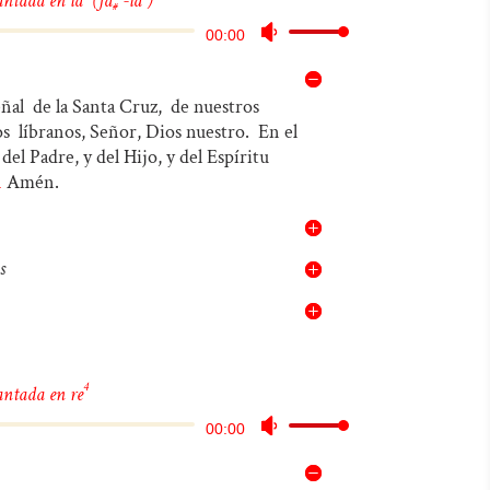
antada en la
(fa
-la
)
#
Reproductor
Utiliza
00:00
de
las
audio
teclas
eñal
de la Santa Cruz,
de nuestros
os
líbranos, Señor, Dios nuestro.
En el
de
el Padre, y del Hijo, y del Espíritu
flecha
Amén.
.
arriba/abajo
para
aumentar
s
o
disminuir
el
4
antada en re
volumen.
Reproductor
Utiliza
00:00
de
las