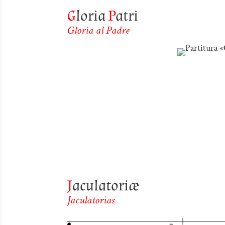
G
loria
P
atri
Gloria al Padre
J
aculatoriæ
Jaculatorias