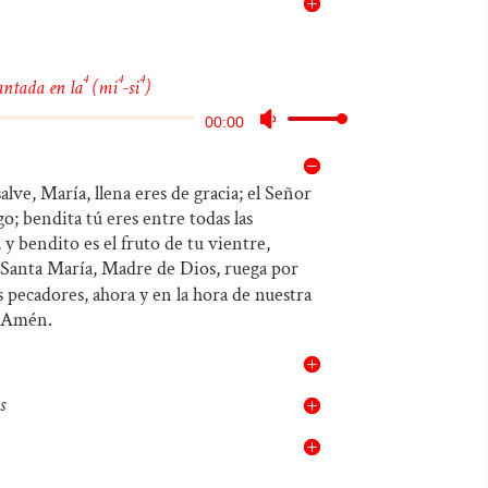
volumen.
4
4
4
antada en la
(mi
-si
)
Reproductor
Utiliza
00:00
de
las
audio
teclas
alve, María, llena eres de gracia; el Señor
go; bendita tú eres entre todas las
de
 y bendito es el fruto de tu vientre,
flecha
Santa María, Madre de Dios, ruega por
arriba/abajo
 pecadores, ahora y en la hora de nuestra
 Amén.
para
aumentar
o
s
disminuir
el
volumen.