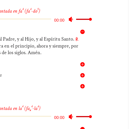
4
4
5
antada en fa
(fa
-do
)
Reproductor
Utiliza
00:00
de
las
audio
teclas
l Padre, y al Hijo, y al Espíritu Santo.
℟.
 en el principio, ahora y siempre, por
de
s de los siglos. Amén.
flecha
arriba/abajo
para
s
aumentar
o
disminuir
el
4
4
4
antada en la
(fa
-la
)
#
volumen.
Reproductor
Utiliza
00:00
de
las