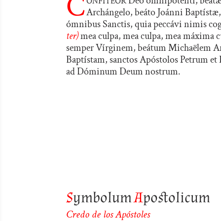
C
Deo omnipoténti, beátæ
Archángelo, beáto Joánni Baptístæ, 
ómnibus Sanctis, quia peccávi nimis cog
ter)
mea culpa, mea culpa, mea máxima c
semper Vírginem, beátum Michaëlem A
Baptístam, sanctos Apóstolos Petrum et
ad Dóminum Deum nostrum.
S
ymbolum
A
postolicum
Credo de los Apóstoles