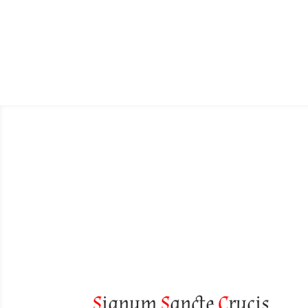
S
ignum
S
ancte
C
rucis