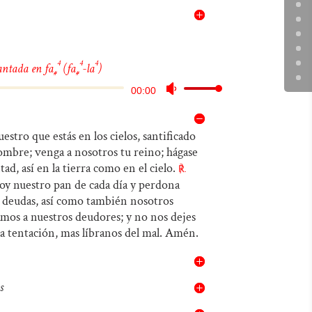
4
4
4
antada en fa
(fa
-la
)
#
#
Reproductor
Utiliza
00:00
de
las
audio
teclas
estro que estás en los cielos, santificado
ombre; venga a nosotros tu reino; hágase
de
tad, así en la tierra como en el cielo.
℟.
flecha
y nuestro pan de cada día y perdona
arriba/abajo
 deudas, así como también nosotros
mos a nuestros deudores; y no nos dejes
para
la tentación, mas líbranos del mal. Amén.
aumentar
o
disminuir
s
el