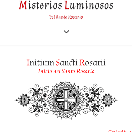
M
isterios
L
uminosos
del Santo Rosario
3
I
nitium
S
ancti
R
osarii
Inicio del Santo Rosario