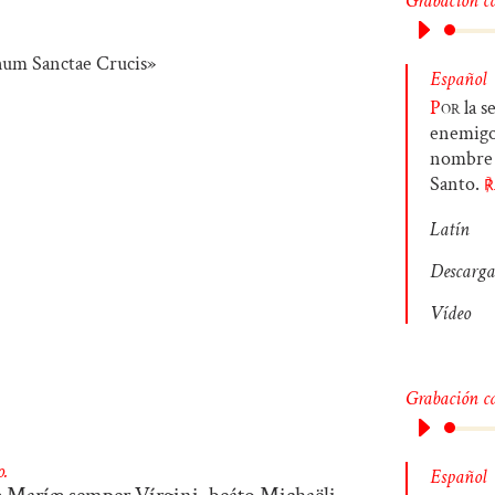
Grabación c
Español
P
or
la s
enemig
nombre d
Santo.
℟
Latín
Descarga
Vídeo
Grabación c
o.
Español