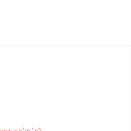
4
4
4