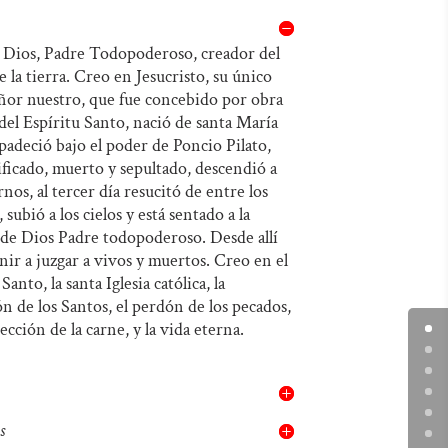
de
las
audio
teclas
Dios, Padre Todopoderoso, creador del
de la tierra. Creo en Jesucristo, su único
de
ñor nuestro, que fue concebido por obra
flecha
 del Espíritu Santo, nació de santa María
arriba/abajo
padeció bajo el poder de Poncio Pilato,
para
ificado, muerto y sepultado, descendió a
rnos, al tercer día resucitó de entre los
aumentar
 subió a los cielos y está sentado a la
o
de Dios Padre todopoderoso. Desde allí
disminuir
nir a juzgar a vivos y muertos. Creo en el
Santo, la santa Iglesia católica, la
el
 de los Santos, el perdón de los pecados,
volumen.
rección
de la carne, y la vida eterna.
s