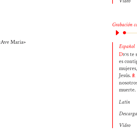
Vídeo
Grabación c
Español
D
ios
te s
es conti
mujeres,
Jesús.
℟.
nosotros
muerte.
Latín
Descarga
Vídeo