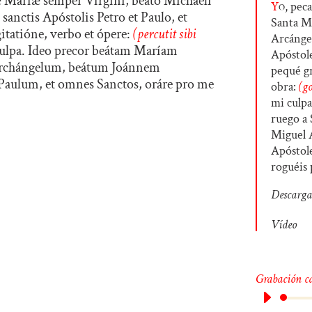
 Maríæ semper Vírgini, beáto Michaëli
Y
o
, pec
sanctis Apóstolis Petro et Paulo, et
Santa M
itatióne, verbo et ópere:
(percutit sibi
Arcángel
ulpa. Ideo precor beátam Maríam
Apóstole
rchángelum, beátum Joánnem
pequé g
 Paulum, et omnes Sanctos, oráre pro me
obra:
(go
mi culpa
ruego a 
Miguel A
Apóstole
roguéis 
Descarga
Vídeo
Grabación ca