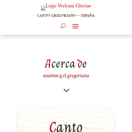
c
anto
g
regoriano –
e
spaña
A
cerca
d
e
nosotros y el gregoriano
3