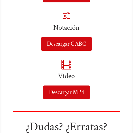
f
Notación
Descargar GABC

Vídeo
Descargar MP4
¿Dudas? ¿Erratas?