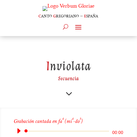
c
anto
g
regoriano –
e
spaña
I
nviolata
Secuencia
3
4
4
5
Grabación cantada en fa
(mi
-do
)
Reproductor
00:00