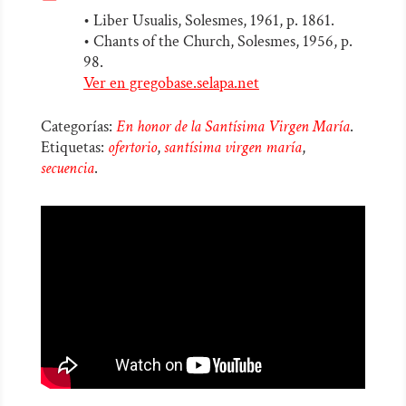
• Liber Usualis, Solesmes, 1961, p. 1861.
• Chants of the Church, Solesmes, 1956, p.
98.
Ver en gregobase.selapa.net
Categorías:
En honor de la Santísima Virgen María
.
Etiquetas:
ofertorio
,
santísima virgen maría
,
secuencia
.