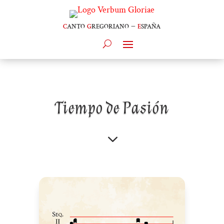
c
anto
g
regoriano –
e
spaña
Tiempo de Pasión
3