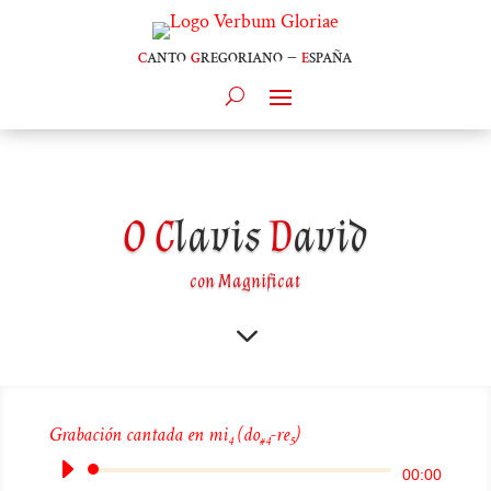
c
anto
g
regoriano –
e
spaña
O
C
lavis
D
avid
con Magnificat
3
Grabación cantada en mi
(do
-re
)
4
#4
5
Reproductor
00:00