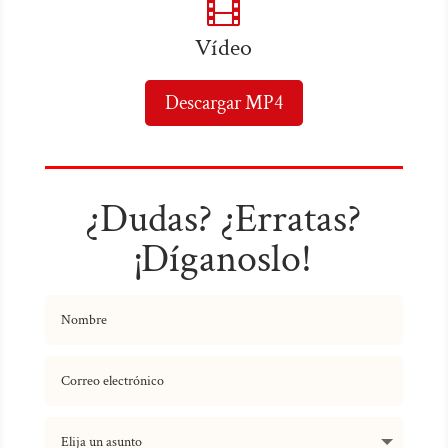

Vídeo
Descargar MP4
¿Dudas? ¿Erratas?
¡Díganoslo!