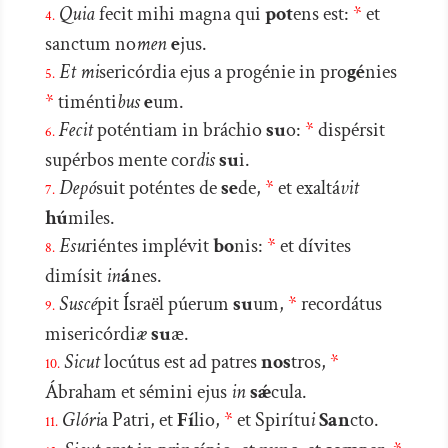
Quia
fecit mihi magna qui
pot
ens est:
*
et
4.
sanctum no
men
e
jus.
Et mi
sericórdia ejus a progénie in pro
gé
nies
5.
*
timénti
bus
e
um.
Fecit
poténtiam in bráchio
su
o:
*
dispérsit
6.
supérbos mente cor
dis
su
i.
Depó
suit poténtes de
se
de,
*
et exaltá
vit
7.
hú
miles.
Esu
riéntes implévit
bo
nis:
*
et dívites
8.
dimísit
in
á
nes.
Suscé
pit Ísraël púerum
su
um,
*
recordátus
9.
misericórdi
æ
su
æ.
Sicut
locútus est ad patres
nos
tros,
*
10.
Ábraham et sémini ejus
in
sǽ
cula.
Glóri
a Patri, et
Fí
lio,
*
et Spirítu
i
San
cto.
11.