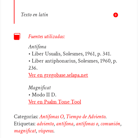
Texto en latín

Fuentes utilizadas:
Antífona
• Liber Usualis, Solesmes, 1961, p. 341.
• Liber antiphonarius, Solesmes, 1960, p.
236.
Ver en gregobase.selapa.net
Magnificat
• Modo II D.
Ver en Psalm Tone Tool
Categorías:
Antífonas O
,
Tiempo de Adviento
.
Etiquetas:
adviento
,
antífona
,
antífonas o
,
comunión
,
magnificat
,
vísperas
.