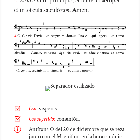
Sicut
erat in princípio, et nunc, et
sem
per,
*
12.
et in sǽcula sæculó
rum
.
A
men.
Z
Uso:
vísperas.
Z
Uso sugerido:
comunión.
p
Antífona O del 20 de diciembre que se reza
junto con el Magnificat en la hora canónica