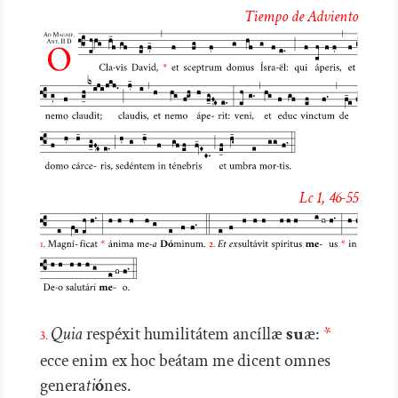
de
Tiempo de Adviento
audio
Lc 1, 46-55
Quia
respéxit humilitátem ancíllæ
su
æ:
*
3.
ecce enim ex hoc beátam me dicent omnes
genera
ti
ó
nes.