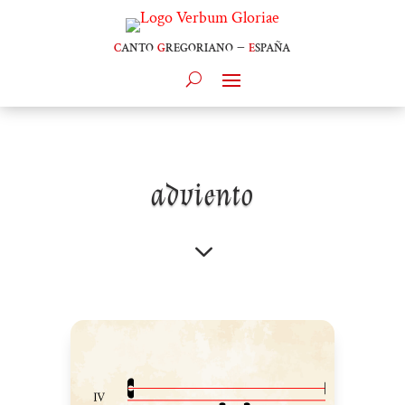
c
anto
g
regoriano –
e
spaña
adviento
3