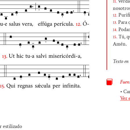
Verdad
11.
nosotros
Purifi
12.
Para q
13.
Podamo
14.
Tú, qu
15.
Amén.
Texto en 

Fuent
• Ca
Ver 