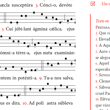
Z
Uso s
Texto en
P
repara
Que rei
2.
Elevad
3.
A Aque
4.
Ante cu
5.
se alegr
Aquel a
6.
esperaba
Severo
7.
Clemen
8.
Sálven
9.
cruel Pa
Elévan
10.
que vien