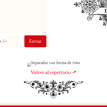
=
Enviar
+ 5
Volver al repertorio ⬏