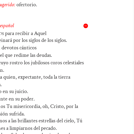
ugerido:
ofertorio.
audio
teclas
de
 español
flecha
os
para recibir a Aquel
arriba/abajo
nará por los siglos de los siglos.
para
 devotos cánticos
aumentar
l que redime las deudas.
yo rostro los jubilosos coros celestiales
o
an.
disminuir
 quien, expectante, toda la tierra
el
.
volumen.
 en su juicio.
te en su poder.
os Tu misericordia, oh, Cristo, por la
sión sufrida.
os a las brillantes estrellas del cielo, Tú
es a limpiarnos del pecado.