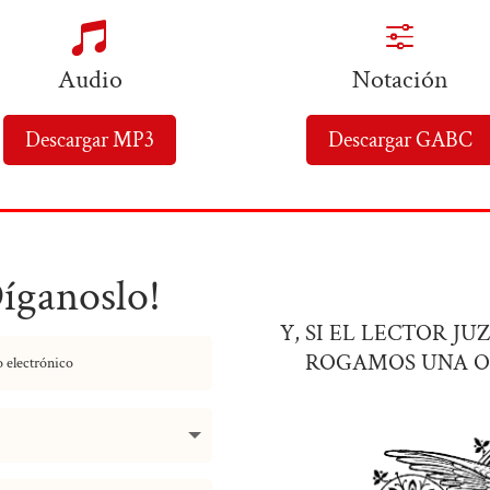

f
Audio
Notación
Descargar MP3
Descargar GABC
Díganoslo!
Y, SI EL LECTOR J
ROGAMOS UNA O