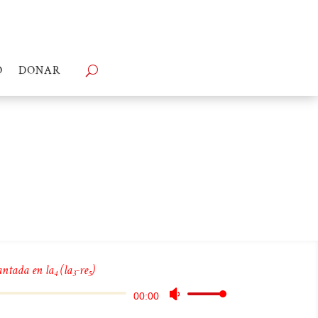
O
DONAR
antada en la
(la
-re
)
4
3
5
Reproductor
Utiliza
00:00
de
las