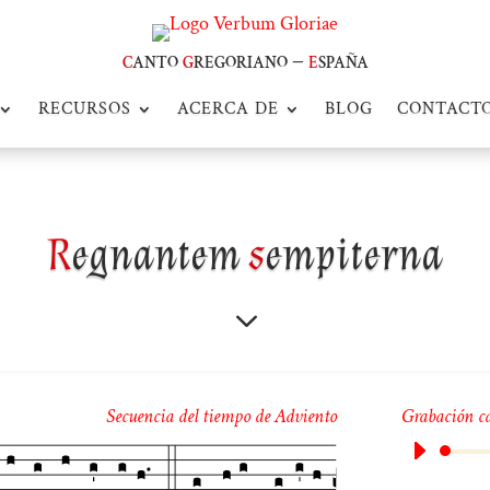
c
anto
g
regoriano –
e
spaña
RECURSOS
ACERCA DE
BLOG
CONTACT
R
egnantem
s
empiterna
3
Secuencia del tiempo de Adviento
Grabación c