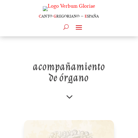
c
anto
g
regoriano –
e
spaña
acompañamiento
de órgano
3