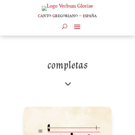
c
anto
g
regoriano –
e
spaña
completas
3