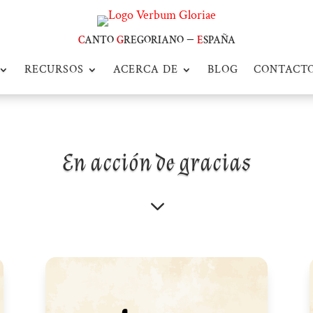
c
anto
g
regoriano –
e
spaña
RECURSOS
ACERCA DE
BLOG
CONTACT
En acción de gracias
3