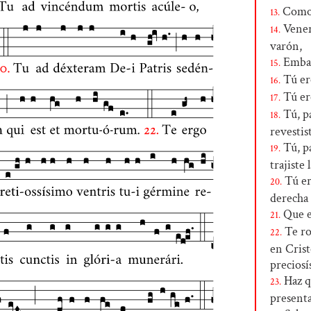
Como 
13.
Vener
14.
varón,
Embara
15.
Tú ere
16.
Tú er
17.
Tú, pa
18.
revestis
Tú, pa
19.
trajiste
Tú er
20.
derecha 
Que es
21.
Te ro
22.
en Crist
preciosí
Haz q
23.
presenta