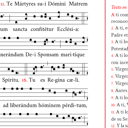
Texto en
A
ti co
reconoc
A ti, e
2.
Padre e
A ti lo
3.
Potestad
A ti l
4.
con ince
Virgen
5.
Virgen
6.
Virgen 
7.
Antes d
8.
A ti lo
9.
A ti, 
10.
A ti l
11.
de su Se
Y la s
12.