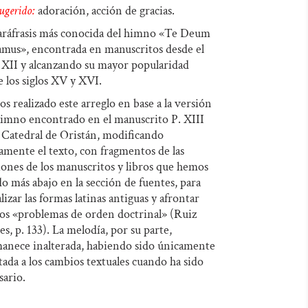
ugerido:
adoración, acción de gracias.
audio
teclas
aráfrasis más conocida del himno «Te Deum
de
amus», encontrada en manuscritos desde el
flecha
o XII y alcanzando su mayor popularidad
e los siglos XV y XVI.
arriba/abajo
s realizado este arreglo en base a la versión
para
himno encontrado en el manuscrito P. XIII
aumentar
a Catedral de Oristán, modificando
o
ramente el texto, con fragmentos de las
disminuir
iones de los manuscritos y libros que hemos
ado más abajo en la sección de fuentes, para
el
lizar las formas latinas antiguas y afrontar
volumen.
tos «problemas de orden doctrinal» (Ruiz
es, p. 133). La melodía, por su parte,
anece inalterada, habiendo sido únicamente
tada a los cambios textuales cuando ha sido
sario.