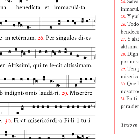
Salva
24.
inmacul
Y guía
25.
Todos
26.
bendeci
Y ala
27.
altísima.
Dígna
28.
por noso
Ten p
29.
miserico
Que l
30.
nosotros
En ti,
31.
para sie
Texto en 