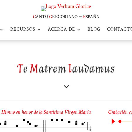
c
anto
g
regoriano –
e
spaña
RECURSOS
ACERCA DE
BLOG
CONTACT
T
e
M
atrem
l
audamus
3
Himno en honor de la Santísima Virgen María
Grabación c