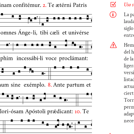
Z
Uso s
p
La p
laud
sigl
entr
s
Hemo
del 
de l
lige
vers
list
actua
cier
Torr
perm
adap
nece