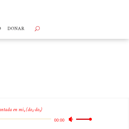
O
DONAR
antada en mi
(do
-do
)
4
4
5
Reproductor
Utiliza
00:00
de
las