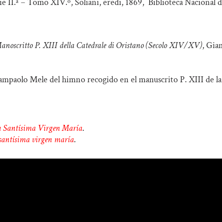
rie II.ª – Tomo XIV.º, Soliani, eredi, 1869, Biblioteca Nacional d
noscritto P. XIII della Catedrale di Oristano (Secolo XIV/XV)
, Gia
iampaolo Mele del himno recogido en el manuscrito P. XIII de l
a Santísima Virgen María
.
santísima virgen maría
.