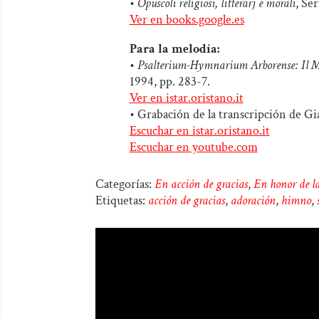
•
Opuscoli religiosi, litterarj e morali
, Se
Ver en books.google.es
Para la melodía:
•
Psalterium-Hymnarium Arborense: Il Ma
1994, pp. 283-7.
Ver en istar.oristano.it
• Grabación de la transcripción de G
Escuchar en istar.oristano.it
Escuchar en youtube.com
Categorías:
En acción de gracias
,
En honor de l
Etiquetas:
acción de gracias
,
adoración
,
himno
,