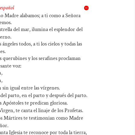
 español
mo Madre alabamos; a ti como a Señora
emos.
strella del mar, ilumina el esplendor del
terno.
s ángeles todos, a ti los cielos y todas las
es.
os querubines y los serafines proclaman
sante voz:
,
,
sin igual entre las vírgenes.
el parto, en el parto y después del parto.
s Apóstoles te predican gloriosa.
Virgen, te canta el linaje de los Profetas.
os Mártires te testimonian como Madre
ñor.
anta Iglesia te reconoce por toda la tierra,