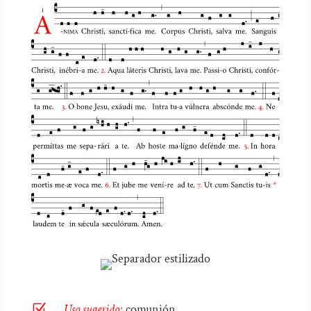
audio
Z
Uso sugerido:
comunión.