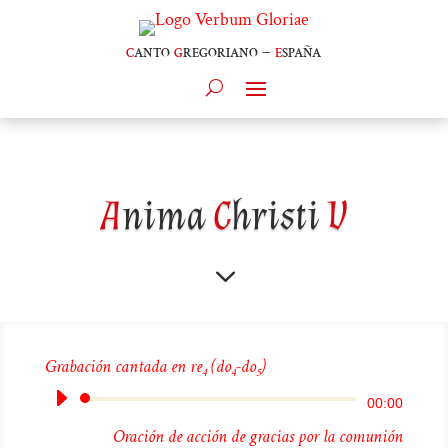
c
anto
g
regoriano –
e
spaña
A
nima
C
hristi
V
3
Grabación cantada en re
(do
-do
)
4
4
5
Reproductor
00:00
de
Oración de acción de gracias por la comunión