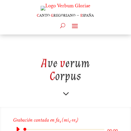
c
anto
g
regoriano –
e
spaña
A
ve
v
erum
C
orpus
3
Grabación cantada en fa
(mi
-re
)
4
4
5
Reproductor
00:00