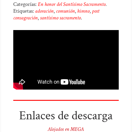
Categorías:
En honor del Santísimo Sacramento
.
Etiquetas:
adoración
,
comunión
,
himno
,
post
consagración
,
santísimo sacramento
.
Enlaces de descarga
Alojados en MEGA