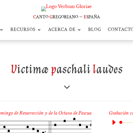
c
anto
g
regoriano –
e
spaña
RECURSOS
ACERCA DE
BLOG
CONTACT
V
ictimæ
p
aschali
l
audes
3
omingo de Resurrección y de la Octava de Pascua
Grabación c