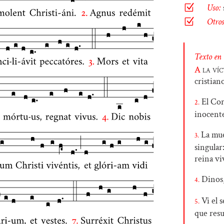
Z
Uso:
Z
Otros
Texto en
A
la ví
cristiano
El Cor
2.
inocente
La mue
3.
singular
reina vi
Dinos,
4.
Vi el s
5.
que resu