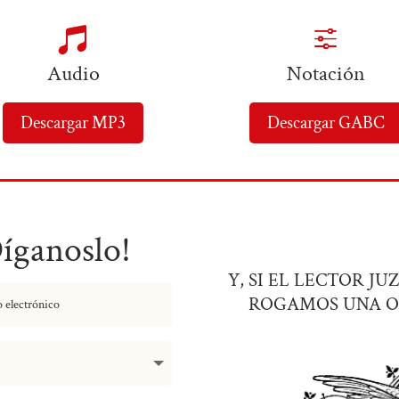

f
Audio
Notación
Descargar MP3
Descargar GABC
Díganoslo!
Y, SI EL LECTOR J
ROGAMOS UNA O