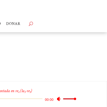
O
DONAR
antada en re
(la
-re
)
4
3
5
Reproductor
Utiliza
00:00
de
las