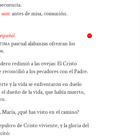
secuencia.
audio
teclas
 usos:
antes de misa, comunión.
de
flecha
 español
arriba/abajo
ctima
pascual alabanzas ofrezcan los
para
s.
aumentar
dero redimió a las ovejas: El Cristo
o
 reconcilió a los pecadores con el Padre.
disminuir
rte y la vida se enfrentaron en duelo
el
: el dueño de la vida, que había muerto,
volumen.
vo.
 María, ¿qué has visto en el camino?
epulcro de Cristo viviente, y la gloria del
citó: