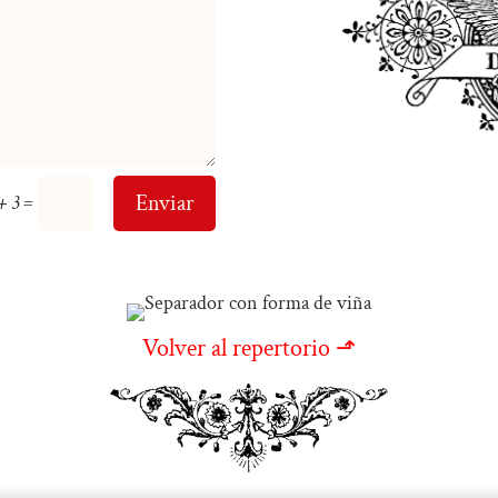
=
Enviar
+ 3
Volver al repertorio ⬏