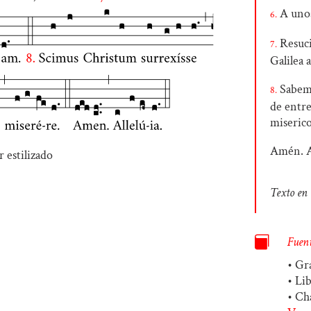
A unos 
6.
Resuci
7.
Galilea a
Sabemo
8.
de entre
miserico
Amén. A
Texto en 

Fuent
• Gr
• Li
• Ch