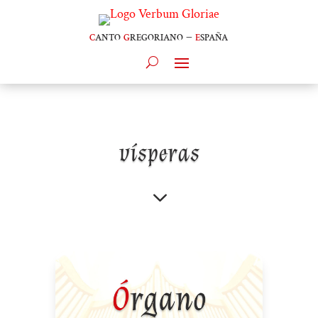
c
anto
g
regoriano –
e
spaña
vísperas
3