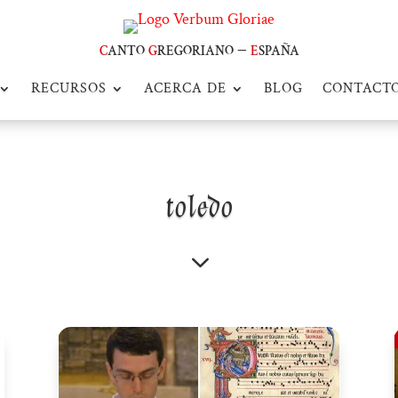
c
anto
g
regoriano –
e
spaña
RECURSOS
ACERCA DE
BLOG
CONTACT
toledo
3