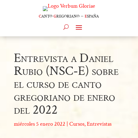
c
anto
g
regoriano –
e
spaña
Entrevista a Daniel
Rubio (NSC-E) sobre
el curso de canto
gregoriano de enero
del 2022
miércoles 5 enero 2022
|
Cursos
,
Entrevistas