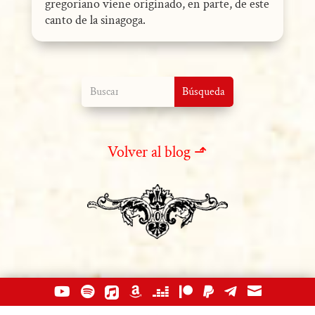
gregoriano viene originado, en parte, de este
canto de la sinagoga.
Volver al blog ⬏








