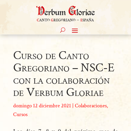
c
anto
g
regoriano –
e
spaña
Curso de Canto
Gregoriano – NSC-E
con la colaboración
de Verbum Gloriae
domingo 12 diciembre 2021
|
Colaboraciones
,
Cursos