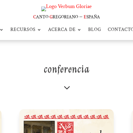
c
anto
g
regoriano –
e
spaña
RECURSOS
ACERCA DE
BLOG
CONTACT
conferencia
3