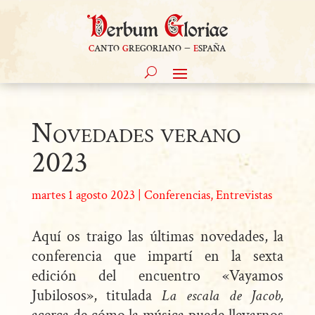
c
anto
g
regoriano –
e
spaña
Novedades verano
2023
martes 1 agosto 2023
|
Conferencias
,
Entrevistas
Aquí os traigo las últimas novedades, la
conferencia que impartí en la sexta
edición del encuentro «Vayamos
Jubilosos», titulada
La escala de Jacob,