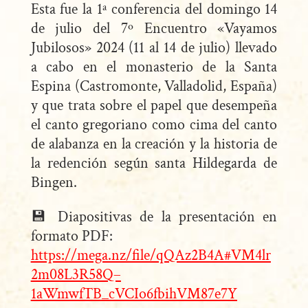
Esta fue la 1ª conferencia del domingo 14
de julio del 7º Encuentro «Vayamos
Jubilosos» 2024 (11 al 14 de julio) llevado
a cabo en el monasterio de la Santa
Espina (Castromonte, Valladolid, España)
y que trata sobre el papel que desempeña
el canto gregoriano como cima del canto
de alabanza en la creación y la historia de
la redención según santa Hildegarda de
Bingen.
💾 Diapositivas de la presentación en
formato PDF:
https://mega.nz/file/qQAz2B4A#VM4lr
2m08L3R58Q–
1aWmwfTB_cVCIo6fbihVM87e7Y