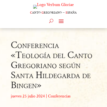
c
anto
g
regoriano –
e
spaña
Conferencia
«Teología del Canto
Gregoriano según
Santa Hildegarda de
Bingen»
jueves 25 julio 2024
|
Conferencias