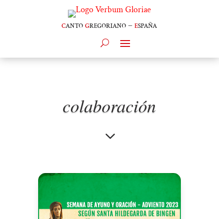
c
anto
g
regoriano –
e
spaña
colaboración
3