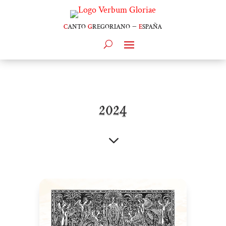
c
anto
g
regoriano –
e
spaña
2024
3