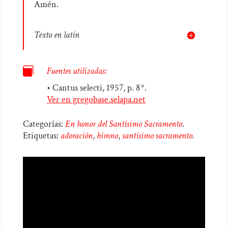
Amén.
Texto en latín

Fuentes utilizadas:
• Cantus selecti, 1957, p. 8*.
Ver en gregobase.selapa.net
Categorías:
En honor del Santísimo Sacramento
.
Etiquetas:
adoración
,
himno
,
santísimo sacramento
.