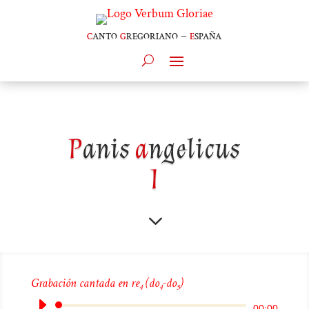
c
anto
g
regoriano –
e
spaña
P
anis
a
ngelicus
I
3
Grabación cantada en re
(do
-do
)
4
4
5
Reproductor
00:00