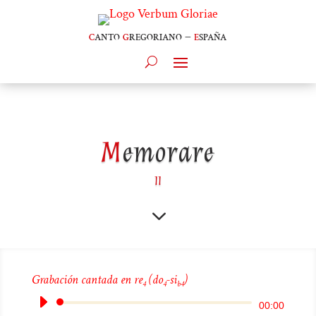
c
anto
g
regoriano –
e
spaña
M
emorare
II
3
Grabación cantada en re
(do
-si
)
4
4
b4
Reproductor
00:00