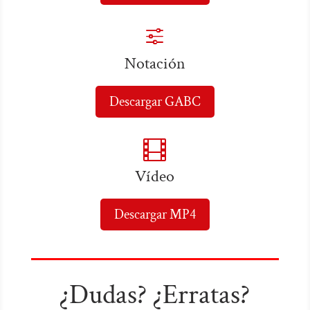
f
Notación
Descargar GABC

Vídeo
Descargar MP4
¿Dudas? ¿Erratas?