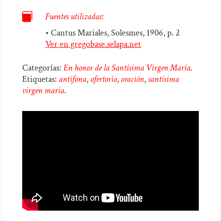

Fuentes utilizadas:
• Cantus Mariales, Solesmes, 1906, p. 2
Ver en gregobase.selapa.net
Categorías:
En honor de la Santísima Virgen María
.
Etiquetas:
antífona
,
ofertorio
,
oración
,
santísima
virgen maría
.