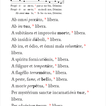
Ab om
ni pec
cá
to,
*
líbera.
Ab
ira
tu
a,
*
líbera.
A subitánea et impro
vísa
mor
te,
*
líbera.
Ab insídi
is di
á
boli,
*
líbera.
Ab ira, et ódio, et ómni mala
volun
tá
te,
*
líbera.
A spíritu forni
cati
ó
nis,
*
líbera.
A fúlgure et
tempes
tá
te,
*
líbera.
A flagéllo
terræ
mó
tus,
*
líbera.
A peste, fa
me
,
et
bel
lo,
*
líbera.
A mor
te
per
pé
tua,
*
líbera.
Per mystérium sanctæ incarnati
ónis
tu
æ,
*
líbera.
Per ad
véntum
tu
um,
*
líbera.