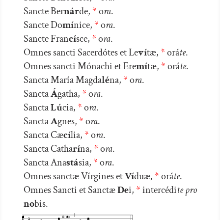
Sancte Ber
nár
de,
*
o
ra
.
Sancte Do
mí
nice,
*
o
ra
.
Sancte Fran
cí
sce,
*
o
ra
.
Omnes sancti Sacerdótes et Le
ví
tæ,
*
orá
te
.
Omnes sancti Mónachi et Ere
mí
tæ,
*
orá
te
.
Sancta María Magda
lé
na,
*
o
ra
.
Sancta
Á
gatha,
*
o
ra
.
Sancta
Lú
cia,
*
o
ra
.
Sancta
A
gnes,
*
o
ra
.
Sancta Cæ
cí
lia,
*
o
ra
.
Sancta Catha
rí
na,
*
o
ra
.
Sancta Ana
stá
sia,
*
o
ra
.
Omnes sanctæ Vírgines et
Ví
duæ,
*
orá
te
.
Omnes Sancti et Sanctæ
De
i,
*
intercédi
te pro
no
bis.