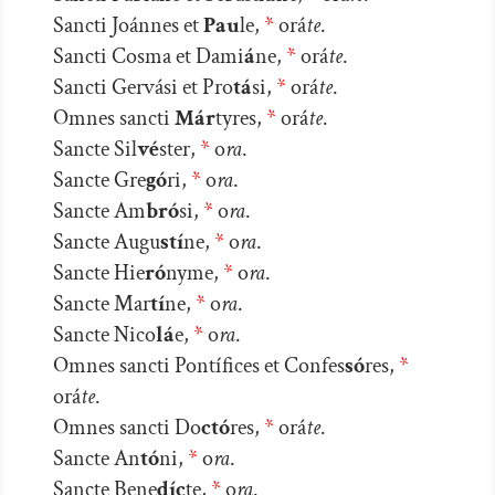
Sancti Joánnes et
Pau
le,
*
orá
te
.
Sancti Cosma et Dami
á
ne,
*
orá
te
.
Sancti Gervási et Pro
tá
si,
*
orá
te
.
Omnes sancti
Már
tyres,
*
orá
te
.
Sancte Sil
vé
ster,
*
o
ra
.
Sancte Gre
gó
ri,
*
o
ra
.
Sancte Am
bró
si,
*
o
ra
.
Sancte Augu
stí
ne,
*
o
ra
.
Sancte Hie
ró
nyme,
*
o
ra
.
Sancte Mar
tí
ne,
*
o
ra
.
Sancte Nico
lá
e,
*
o
ra
.
Omnes sancti Pontífices et Confes
só
res,
*
orá
te
.
Omnes sancti Do
ctó
res,
*
orá
te
.
Sancte An
tó
ni,
*
o
ra
.
Sancte Bene
díc
te,
*
o
ra
.