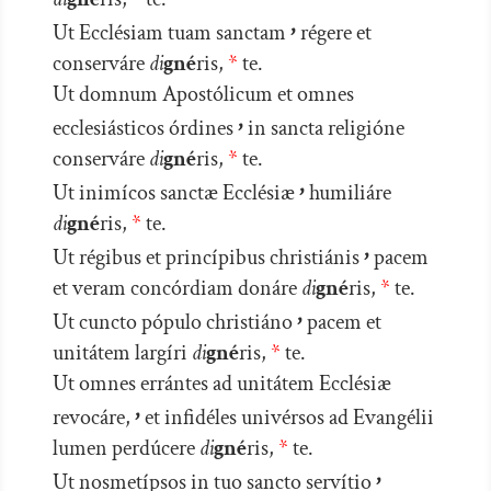
’
Ut Ecclésiam tuam sanctam
régere et
conserváre
di
gné
ris,
*
te.
Ut domnum Apostólicum et omnes
’
ecclesiásticos órdines
in sancta religióne
conserváre
di
gné
ris,
*
te.
’
Ut inimícos sanctæ Ecclésiæ
humiliáre
di
gné
ris,
*
te.
’
Ut régibus et princípibus christiánis
pacem
et veram concórdiam donáre
di
gné
ris,
*
te.
’
Ut cuncto pópulo christiáno
pacem et
unitátem largíri
di
gné
ris,
*
te.
Ut omnes errántes ad unitátem Ecclésiæ
’
revocáre,
et infidéles univérsos ad Evangélii
lumen perdúcere
di
gné
ris,
*
te.
’
Ut nosmetípsos in tuo sancto servítio