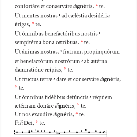
confortáre et conserváre
di
gné
ris,
*
te.
’
Ut mentes nostras
ad cæléstia desidéri
a
é
rigas,
*
te.
’
Ut ómnibus benefactóribus nostris
sempitérna bona
re
trí
buas,
*
te.
’
Ut ánimas nostras,
fratrum, propinquórum
’
et benefactórum nostrórum
ab ætérna
damnatióne
e
rí
pias,
*
te.
’
Ut fructus terræ
dare et conserváre
di
gné
ris,
*
te.
’
Ut ómnibus fidélibus defúnctis
réquiem
ætérnam donáre
di
gné
ris,
*
te.
Ut nos exaudíre
di
gné
ris,
*
te.
Fi
li
De
i,
*
te.