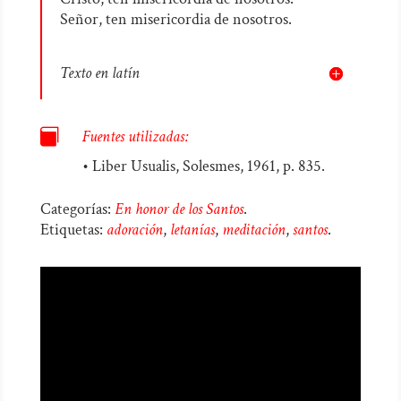
Señor, ten misericordia de nosotros.
Texto en latín

Fuentes utilizadas:
• Liber Usualis, Solesmes, 1961, p. 835.
Categorías:
En honor de los Santos
.
Etiquetas:
adoración
,
letanías
,
meditación
,
santos
.