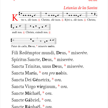
de
Letanías de los Santos
audio
Fili Redémptor mundi,
De
us,
*
mise
rére
.
Spíritus Sancte,
De
us,
*
mise
rére
.
Sancta Trínitas, unus
De
us,
*
mise
rére
.
Sancta Ma
rí
a,
*
o
ra pro
no
bis.
Sancta Dei
Gé
netrix,
*
o
ra
.
Sancta Virgo
vír
ginum,
*
o
ra
.
Sancte
Mí
chaël,
*
o
ra
.
Sancte
Gá
briel,
*
o
ra
.
Sancte
Rá
phaël,
*
o
ra
.