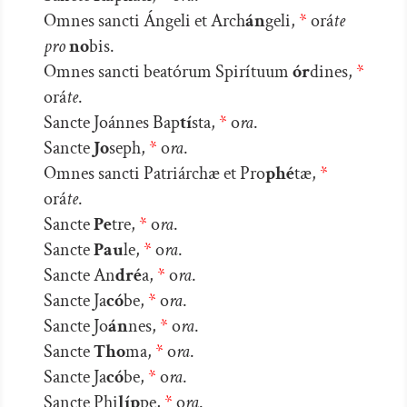
Omnes sancti Ángeli et Arch
án
geli,
*
orá
te
pro
no
bis.
Omnes sancti beatórum Spirítuum
ór
dines,
*
orá
te
.
Sancte Joánnes Bap
tí
sta,
*
o
ra
.
Sancte
Jo
seph,
*
o
ra
.
Omnes sancti Patriárchæ et Pro
phé
tæ,
*
orá
te
.
Sancte
Pe
tre,
*
o
ra
.
Sancte
Pau
le,
*
o
ra
.
Sancte An
dré
a,
*
o
ra
.
Sancte Ja
có
be,
*
o
ra
.
Sancte Jo
án
nes,
*
o
ra
.
Sancte
Tho
ma,
*
o
ra
.
Sancte Ja
có
be,
*
o
ra
.
Sancte Phi
líp
pe,
*
o
ra
.