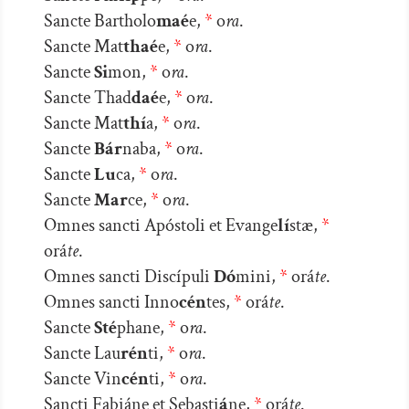
Sancte Bartholo
maé
e,
*
o
ra
.
Sancte Mat
thaé
e,
*
o
ra
.
Sancte
Si
mon,
*
o
ra
.
Sancte Thad
daé
e,
*
o
ra
.
Sancte Mat
thí
a,
*
o
ra
.
Sancte
Bár
naba,
*
o
ra
.
Sancte
Lu
ca,
*
o
ra
.
Sancte
Mar
ce,
*
o
ra
.
Omnes sancti Apóstoli et Evange
lí
stæ,
*
orá
te
.
Omnes sancti Discípuli
Dó
mini,
*
orá
te
.
Omnes sancti Inno
cén
tes,
*
orá
te
.
Sancte
Sté
phane,
*
o
ra
.
Sancte Lau
rén
ti,
*
o
ra
.
Sancte Vin
cén
ti,
*
o
ra
.
Sancti Fabiáne et Sebasti
á
ne,
*
orá
te
.