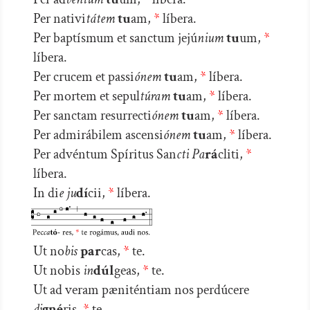
Per nativi
tátem
tu
am,
*
líbera.
Per baptísmum et sanctum jejú
nium
tu
um,
*
líbera.
Per crucem et passi
ónem
tu
am,
*
líbera.
Per mortem et sepul
túram
tu
am,
*
líbera.
Per sanctam resurrecti
ónem
tu
am,
*
líbera.
Per admirábilem ascensi
ónem
tu
am,
*
líbera.
Per advéntum Spíritus San
cti
Pa
rá
cliti,
*
líbera.
In di
e
ju
dí
cii,
*
líbera.
Ut no
bis
par
cas,
*
te.
Ut nobis
in
dúl
geas,
*
te.
Ut ad veram pæniténtiam nos perdúcere
di
gné
ris,
*
te.