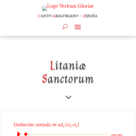
c
anto
g
regoriano –
e
spaña
L
itaniæ
S
anctorum
3
Grabación cantada en sol
(si
-si
)
4
3
4
Reproductor
00:00