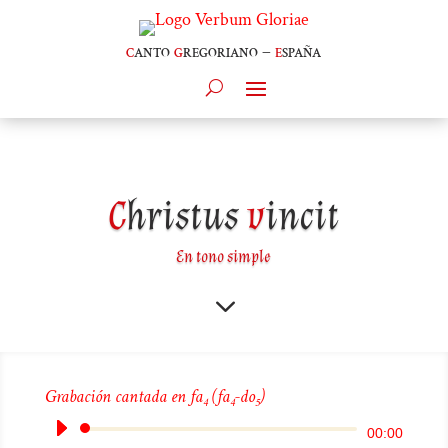
c
anto
g
regoriano –
e
spaña
C
hristus
v
incit
En tono simple
3
Grabación cantada en fa
(fa
-do
)
4
4
5
Reproductor
00:00