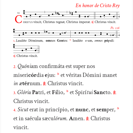
de
En honor de Cristo Rey
audio
Quóni
am confirmáta est super nos
2.
miseri
cór
dia
e
jus:
*
et véritas Dómini manet
in
æ
tér
num.
Christus vincit.
℟.
Glóri
a
Pa
tri, et
Fí
lio,
*
et Spirí
tui
Sanc
to.
3.
℟.
Christus vincit.
Sicut
erat in princípio, et
nunc
, et
sem
per,
*
4.
et in saécula sæcu
lórum
.
A
men.
Christus
℟.
vincit.