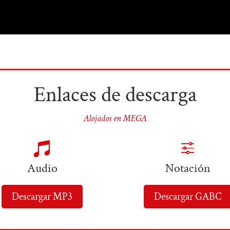
Enlaces de descarga
Alojados en MEGA

f
Audio
Notación
Descargar MP3
Descargar GABC