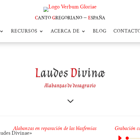
c
anto
g
regoriano –
e
spaña
RECURSOS
ACERCA DE
BLOG
CONTACT
L
audes
D
ivinæ
Alabanzas de desagravio
3
Alabanzas en reparación de las blasfemias
Grabación c