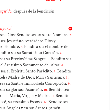
de
las
ugerido:
después de la bendición.
audio
teclas
de
 español
flecha
o
sea Dios; Bendito sea su santo Nombre.
2.
arriba/abajo
sea Jesucristo, verdadero Dios y
para
ero Hombre.
Bendito sea el nombre de
3.
aumentar
endito sea su Sacratísimo Corazón.
4.
sea su Preciosísima Sangre.
Bendito sea
o
5.
 el Santísimo Sacramento del Altar.
6.
disminuir
sea el Espíritu Santo Paráclito.
Bendita
7.
el
xcelsa Madre de Dios, María Santísima.
8.
volumen.
 sea su Santa e Inmaculada Concepción.
9.
sea su gloriosa Asunción.
Bendito sea
10.
re de María, Virgen y Madre.
Bendito
11.
José, su castísimo Esposo.
Bendito sea
12.
sus Ángeles y en sus Santos. ¡Amén!