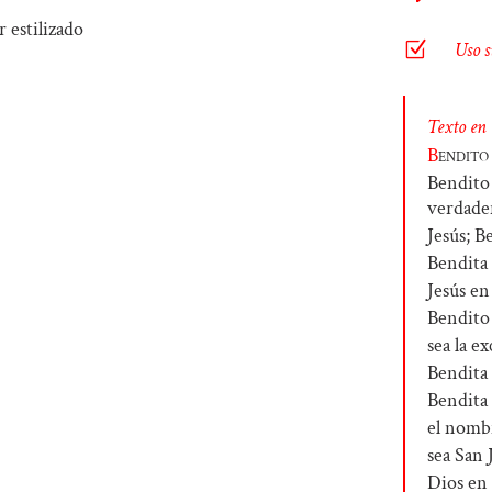
Z
Uso s
Texto en
B
endit
Bendito 
verdad
Jesús; B
Bendita 
Jesús en
Bendito 
sea la e
Bendita
Bendita 
el nomb
sea San 
Dios en 