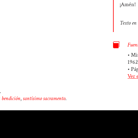
¡Amén!
Texto en 

Fuent
• Mi
1962
• Pá
Ver 
.
a bendición
,
santísimo sacramento
.