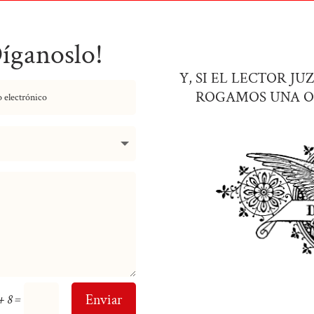
Díganoslo!
Y, SI EL LECTOR J
ROGAMOS UNA O
=
Enviar
+ 8