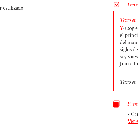
Z
Uso s
Texto en
Y
o
soy e
el princ
del mund
siglos d
soy vues
Juicio Fi
Texto en 

Fuent
• Ca
Ver 