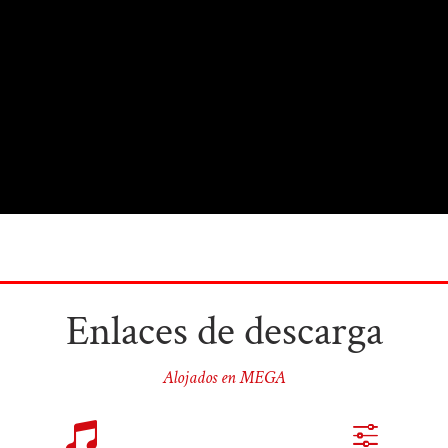
Enlaces de descarga
Alojados en MEGA

f