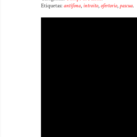
Etiquetas:
antífona
,
introito
,
ofertorio
,
pascua
.