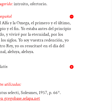
ugerido:
introito, ofertorio.
audio
teclas
de
 español
flecha
l Alfa y la Omega, el primero y el último,
ipio y el fin. Yo estaba antes del principio
arriba/abajo
o, y viviré por la eternidad, por los
para
e los siglos. Yo soy vuestra redención, yo
aumentar
tro Rey, yo os resucitaré en el día del
nal, aleluya, aleluya.
o
disminuir
latín
el
volumen.
es utilizadas:
ntus selecti, Solesmes, 1957, p. 66*.
en gregobase.selapa.net