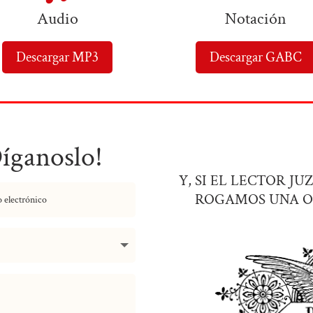
Audio
Notación
Descargar MP3
Descargar GABC
Díganoslo!
Y, SI EL LECTOR J
ROGAMOS UNA O