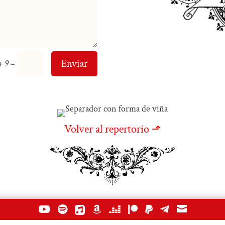
=
Enviar
+ 9
Volver al repertorio ⬏








