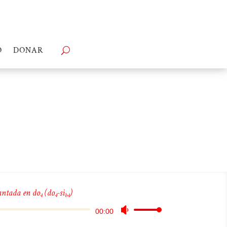
O
DONAR
antada en do
(do
-si
)
4
4
b4
Reproductor
Utiliza
00:00
de
las