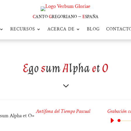
c
anto
g
regoriano –
e
spaña
RECURSOS
ACERCA DE
BLOG
CONTACT
E
go
s
um
A
lpha
e
t
O
3
Antífona del Tiempo Pascual
Grabación c