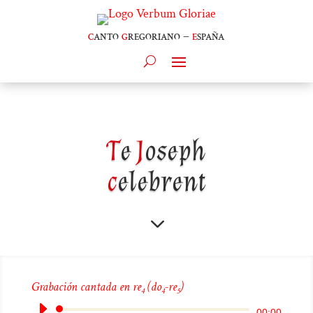
c
anto
g
regoriano –
e
spaña
T
e
J
oseph
c
elebrent
3
Grabación cantada en re
(do
-re
)
4
4
5
Reproductor
00:00