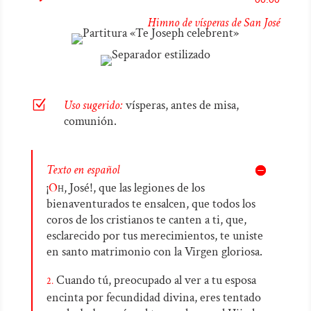
de
Himno de vísperas de San José
audio
Z
Uso sugerido:
vísperas, antes de misa,
comunión.
Texto en español
¡
O
h,
José!, que las legiones de los
bienaventurados te ensalcen, que todos los
coros de los cristianos te canten a ti, que,
esclarecido por tus merecimientos, te uniste
en santo matrimonio con la Virgen gloriosa.
Cuando tú, preocupado al ver a tu esposa
2.
encinta por fecundidad divina, eres tentado