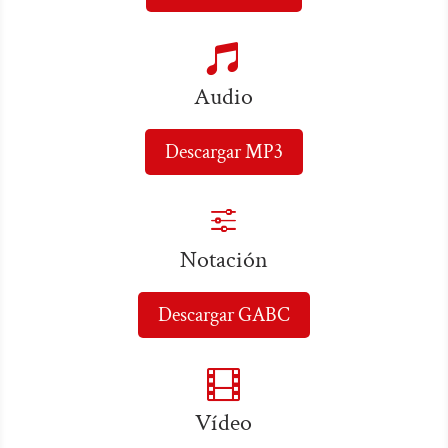

Audio
Descargar MP3
f
Notación
Descargar GABC

Vídeo