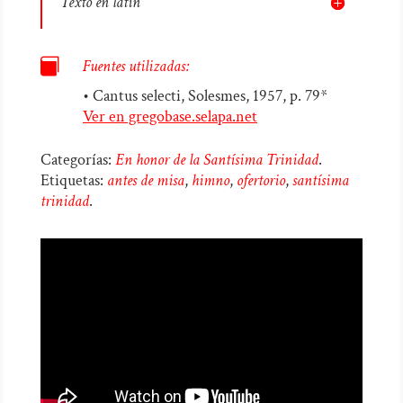
Texto en latín

Fuentes utilizadas:
• Cantus selecti, Solesmes, 1957, p. 79*
Ver en gregobase.selapa.net
Categorías:
En honor de la Santísima Trinidad
.
Etiquetas:
antes de misa
,
himno
,
ofertorio
,
santísima
trinidad
.