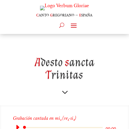
c
anto
g
regoriano –
e
spaña
A
desto
s
ancta
T
rinitas
3
Grabación cantada en mi
(re
-si
)
4
4
4
Reproductor
00:00