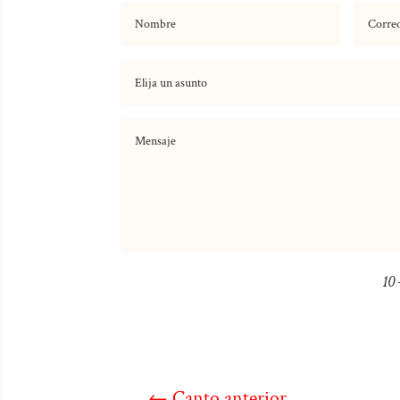
10 
←
Canto anterior