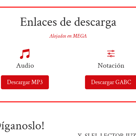
Enlaces de descarga
Alojados en MEGA

f
Audio
Notación
Descargar MP3
Descargar GABC
Díganoslo!
Y, SI EL LECTOR J