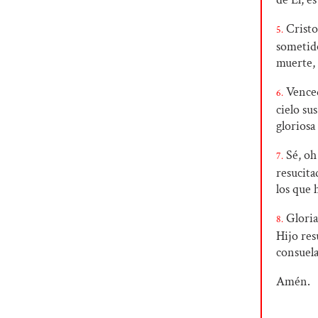
Cristo,
5.
sometido
muerte, 
Vencedo
6.
cielo su
gloriosa 
Sé, oh 
7.
resucita
los que 
Gloria 
8.
Hijo res
consuela
Amén.