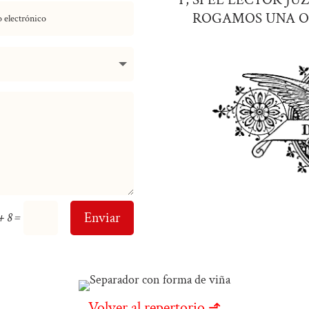
ROGAMOS UNA O
=
Enviar
+ 8
Volver al repertorio ⬏