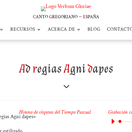
c
anto
g
regoriano –
e
spaña
RECURSOS
ACERCA DE
BLOG
CONTACT
A
d
r
egias
A
gni
d
apes
3
Himno de vísperas del Tiempo Pascual
Grabación ca