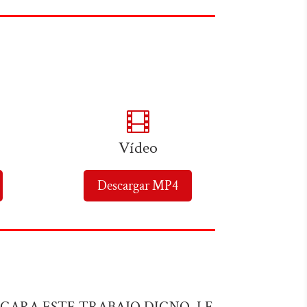

Vídeo
Descargar MP4
UZGARA ESTE TRABAJO DIGNO, LE