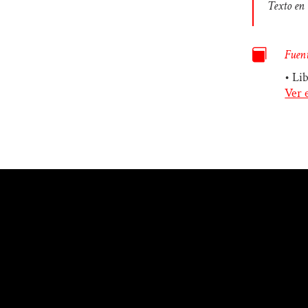
Texto en 

Fuent
• Li
Ver 