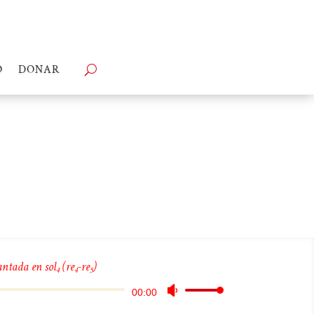
O
DONAR
ntada en sol
(re
-re
)
4
4
5
Reproductor
Utiliza
00:00
de
las