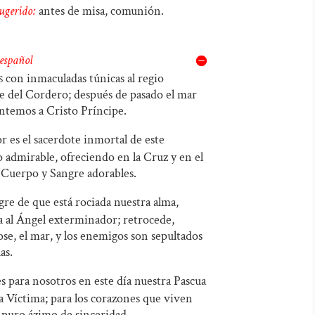
sugerido:
antes de misa, comunión.
audio
teclas
de
 español
flecha
s
con inmaculadas túnicas al regio
arriba/abajo
 del Cordero; después de pasado el mar
para
ntemos a Cristo Príncipe.
aumentar
r es el sacerdote inmortal de este
o
io admirable, ofreciendo en la Cruz y en el
disminuir
l Cuerpo y Sangre adorables.
el
re de que está rociada nuestra alma,
volumen.
 al Ángel exterminador; retrocede,
se, el mar, y los enemigos son sepultados
as.
s para nosotros en este día nuestra Pascua
a Víctima; para los corazones que viven
s puro ázimo de sinceridad.