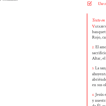
Z
Uso 
Texto en
V
ayamo
banquete
Rojo, ca
El amo
2.
sacrific
Altar, e
La sang
3.
ahuyenta
abriéndo
en sus ol
Jesús e
4.
y nuestr
de Él, e