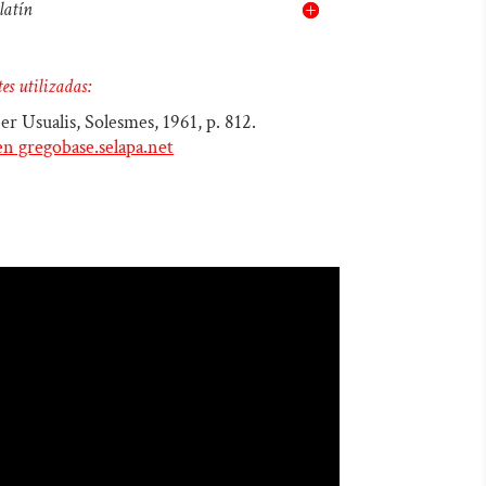
latín
es utilizadas:
ber Usualis, Solesmes, 1961, p. 812.
en gregobase.selapa.net