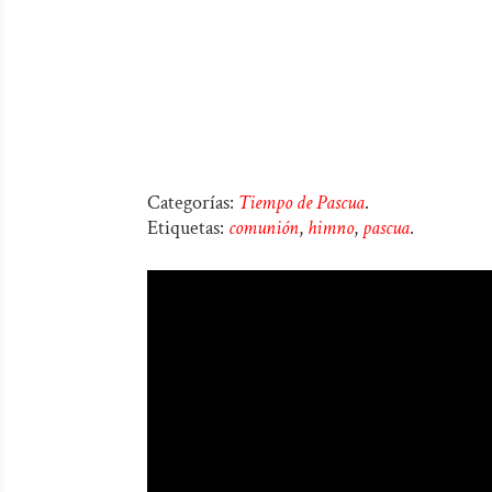
Categorías:
Tiempo de Pascua
.
Etiquetas:
comunión
,
himno
,
pascua
.