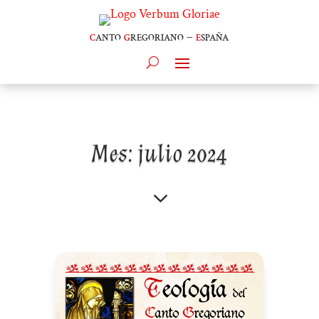
c
anto
g
regoriano –
e
spaña
Mes:
julio 2024
3