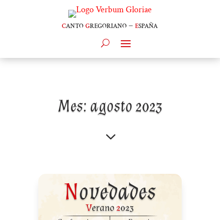
c
anto
g
regoriano –
e
spaña
Mes:
agosto 2023
3