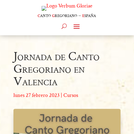
c
anto
g
regoriano –
e
spaña
Jornada de Canto
Gregoriano en
Valencia
lunes 27 febrero 2023
|
Cursos