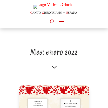
c
anto
g
regoriano –
e
spaña
Mes:
enero 2022
3