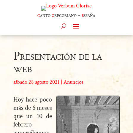
c
anto
g
regoriano –
e
spaña
Presentación de la
web
sábado 28 agosto 2021
|
Anuncios
Hoy hace poco
más de 6 meses
que un 10 de
febrero
empezábamos