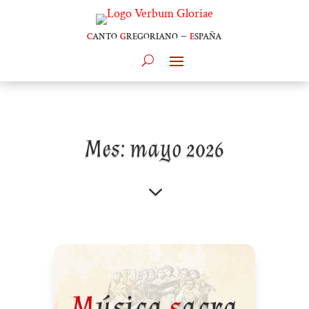
c
anto
g
regoriano –
e
spaña
Mes:
mayo 2026
3