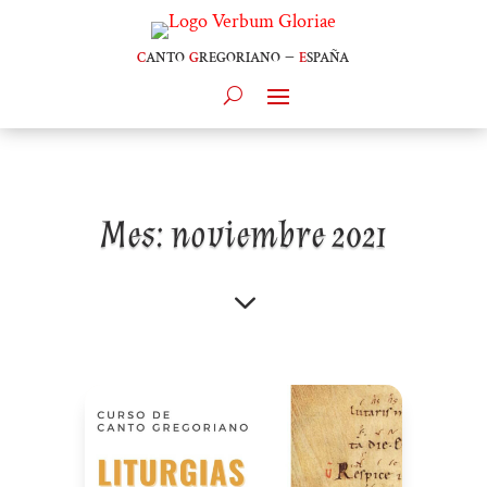
c
anto
g
regoriano –
e
spaña
Mes:
noviembre 2021
3